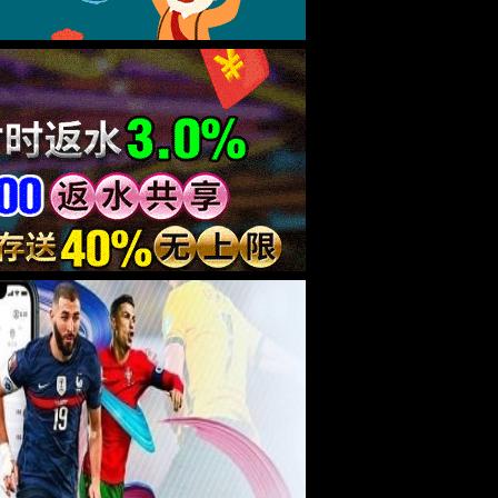
投资者关系
北京
成都
合肥
南京
最新公告
北京市海淀区东升科技园北街6号院中
关村科学城东升科技园10号楼8层
定期报告
联系方式
商务合作
媒体合作
人才招聘
预约
咨询
bd@deepglint.com